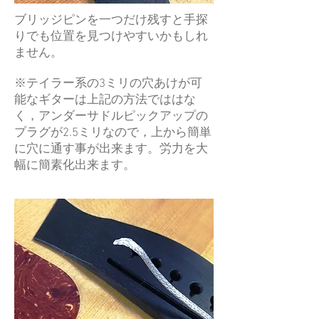
ブリッジピンを一つだけ残すと手探
りでも位置を見つけやすいかもしれ
ません。
※テイラー系の3ミリの穴あけが可
能なギターは上記の方法でははな
く，アンダーサドルピックアップの
プラグが2.5ミリなので，上から簡単
に穴に通す事が出来ます。労力を大
幅に簡素化出来ます。