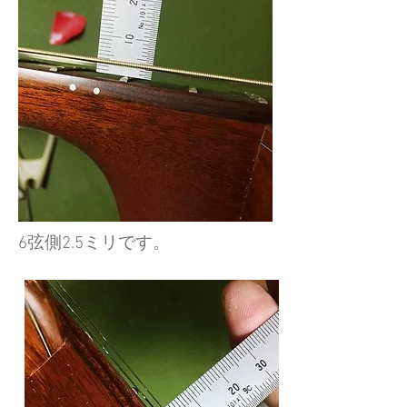
6弦側2.5ミリです。