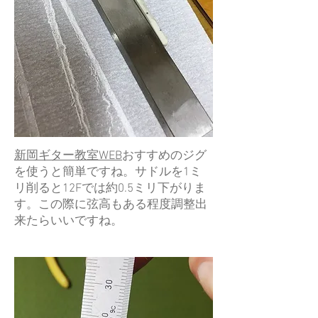
新岡ギター教室WEB
おすすめのジグ
を使うと簡単ですね。サドルを1ミ
リ削ると12Fでは約0.5ミリ下がりま
す。この際に弦高もある程度調整出
来たらいいですね。